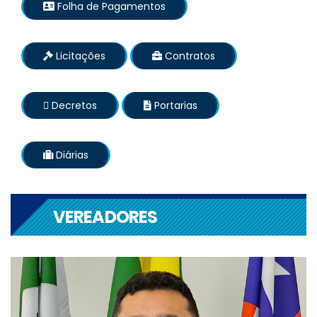
Folha de Pagamentos
Licitações
Contratos
Decretos
Portarias
Diárias
VEREADORES