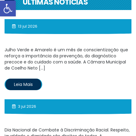
Abrir a barra de ferramenta
ÚLTIMAS NOTÍCIAS
13 jul 2026
Julho Verde e Amarelo é um mês de conscientização que
reforça a importância da prevenção, do diagnóstico
precoce e do cuidado com a saúde. A Câmara Municipal
de Coelho Neto […]
Leia Mais
3 jul 2026
Dia Nacional de Combate à Discriminação Racial. Respeito,
igualdade e dignidade são direitos de todos. A